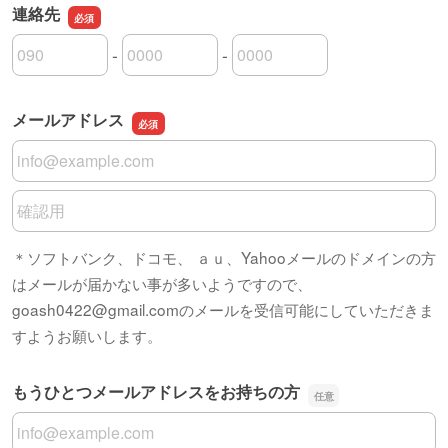
連絡先
-
-
連絡先の市外局番
連絡先の市内局番
連絡先の加入者番号
メールアドレス
メールアドレス
メールアドレスの確認用
＊ソフトバンク、ドコモ、 ａｕ、Yahooメールのドメインの方
はメールが届かない事が多いようですので、
goash0422@gmail.comのメールを受信可能にしていただきま
すようお願いします。
もうひとつメールアドレスをお持ちの方
もうひとつメールアドレスをお持ちの方