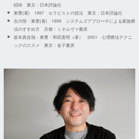
招待 東京：日本評論社
東豊(著) 1997 セラピストの技法 東京：日本評論社
吉川悟・東豊(著) 1999 システムズアプローチによる家族療
法のすすめ方 京都：ミネルヴァ書房
坂本真佐哉・東豊・和田憲明（著） 2001 心理療法テクニ
ックのススメ 東京：金子書房