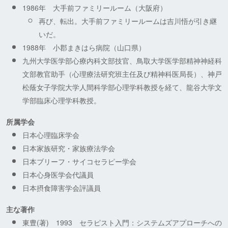
1986年 大手前ファミリールーム（大阪府）
再び、転出。大手前ファミリールームは吉川悟が引き継
いだ。
1988年 小郡まきはら病院（山口県）
九州大学医学部心療内科文部技官、鳥取大学医学部精神神経科
文部教官助手（心理療法研究班主任及び精神科医局長）、神戸
松蔭女子学院大学人間科学部心理学科教授を経て、龍谷大学文
学部臨床心理学科教授。
所属学会
日本心理臨床学会
日本家族研究・家族療法学会
日本ブリーフ・サイコセラピー学会
日本心身医学会代議員
日本摂食障害学会評議員
主な著作
東豊(著) 1993 セラピスト入門：システムズアプローチへの