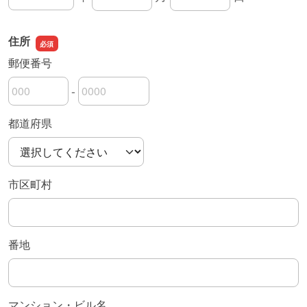
生年月日の年
生年月日の月
生年月日の日
住所
郵便番号
-
郵便番号の上3桁
郵便番号の下4桁
都道府県
市区町村
番地
マンション・ビル名