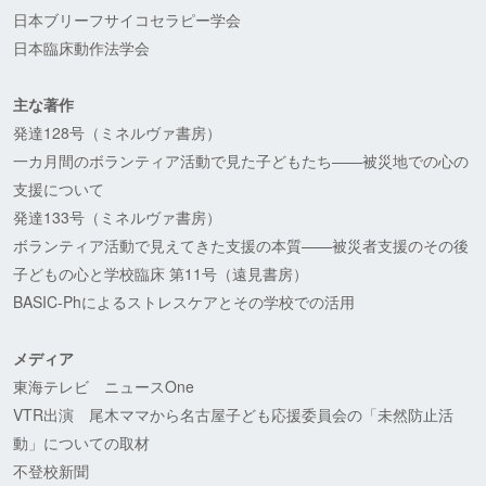
日本ブリーフサイコセラピー学会
日本臨床動作法学会
主な著作
発達128号（ミネルヴァ書房）
一カ月間のボランティア活動で見た子どもたち――被災地での心の
支援について
発達133号（ミネルヴァ書房）
ボランティア活動で見えてきた支援の本質——被災者支援のその後
子どもの心と学校臨床 第11号（遠見書房）
BASIC-Phによるストレスケアとその学校での活用
メディア
東海テレビ ニュースOne
VTR出演 尾木ママから名古屋子ども応援委員会の「未然防止活
動」についての取材
不登校新聞