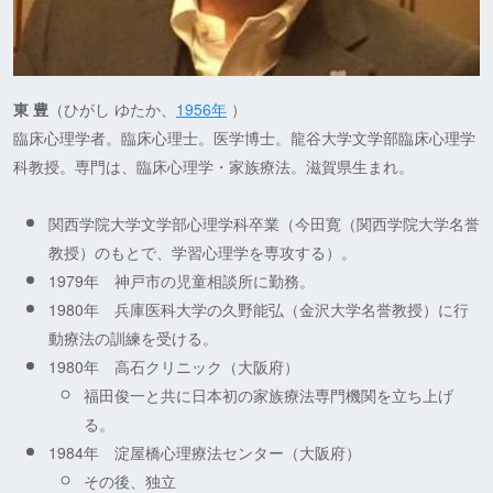
東 豊
（ひがし ゆたか、
1956年
）
臨床心理学者。臨床心理士。医学博士。龍谷大学文学部臨床心理学
科教授。専門は、臨床心理学・家族療法。滋賀県生まれ。
関西学院大学文学部心理学科卒業（今田寛（関西学院大学名誉
教授）のもとで、学習心理学を専攻する）。
1979年 神戸市の児童相談所に勤務。
1980年 兵庫医科大学の久野能弘（金沢大学名誉教授）に行
動療法の訓練を受ける。
1980年 高石クリニック（大阪府）
福田俊一と共に日本初の家族療法専門機関を立ち上げ
る。
1984年 淀屋橋心理療法センター（大阪府）
その後、独立