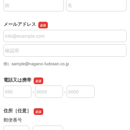
名前の姓
名前の名
メールアドレス
メールアドレス
メールアドレスの確認用
例）sample@nagano-fudosan.co.jp
電話又は携帯
-
-
電話又は携帯の市外局番
電話又は携帯の市内局番
電話又は携帯の加入者番号
住所［任意］
郵便番号