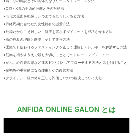
●肩こりの解説とその具体的なリリース＆トレーニング法
●O脚・X脚の学術的理解とその対処法
●老化の原因を把握しいつまでも若々しくある方法
●月経周期に合わせた女性特有の減量方法
●純粋だからこそ難しい。健康を害さずダイエットを成功させる方法
●膝の痛みの理解と解説、そして改善方法
●医療でも使われるファスティングを正しく理解しアレルギーを解消する方法
●筋肉を増やすうえで最も大切なこととそのトレーニングメニュー
●がん、心血管疾患など死因1位と2位へアプローチする方法と気を付けること
●腱鞘炎や手首痛になる理由とその改善方法
●クライアント様の体を正しく評価し1つ1つ解決していく方法
ANFIDA ONLINE SALON とは