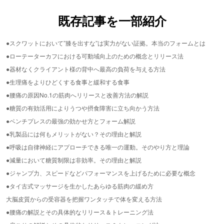
既存記事を一部紹介
●スクワットにおいて”膝を出すな”は実力がない証拠。本当のフォームとは
●ローテーターカフにおける可動域向上のための概念とリリース法
●器材なくクライアント様の背中へ最高の負荷を与える方法
●生理痛をよりひどくする食事と緩和する食事
●腰痛の原因No.1の筋肉へリリースと改善方法の解説
●糖質の有効活用によりうつや摂食障害に立ち向かう方法
●ベンチプレスの最強の効かせ方とフォーム解説
●乳製品には何もメリットがない？その理由と解説
●呼吸は自律神経にアプローチできる唯一の運動。そのやり方と理論
●減量において糖質制限は非効率。その理由と解説
●ジャンプ力、スピードなどパフォーマンスを上げるために必要な概念
●タイ古式マッサージを生かしたあらゆる筋肉の緩め方
大脳皮質からの受容器を把握ワンタッチで体を変える方法
●腰痛の解説とその具体的なリリース＆トレーニング法