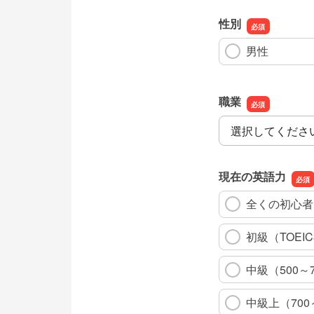
性別
男性
職業
職業
現在の英語力
全くの初心者
初級（TOEIC
中級（500～
中級上（700