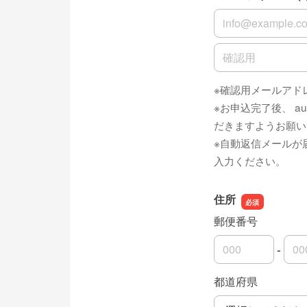
メールアドレス（
メールアドレス（
※確認用メールアド
※お申込完了後、 au
だきますようお願い
※自動返信メールが
入力ください。
住所
郵便番号
-
郵便番号の上3桁
郵便番号の下4桁
都道府県