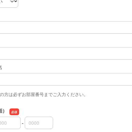
名
の方は必ずお部屋番号までご入力ください。
話）
-
話）の市外局番
話）の市内局番
話）の加入者番号