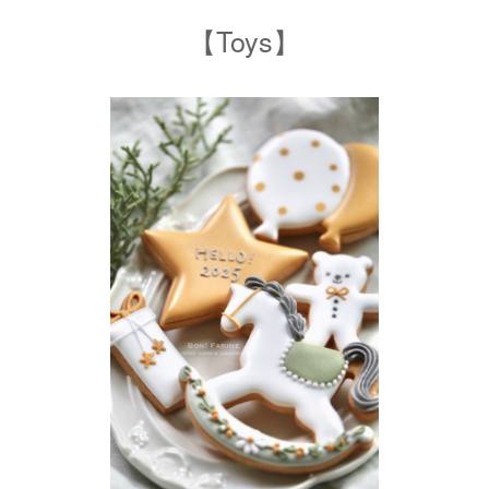
【Toys】