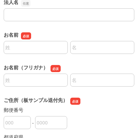
法人名
法人名
お名前
名前の姓
名前の名
お名前（フリガナ）
名前の姓
名前の名
ご住所（板サンプル送付先）
郵便番号
-
郵便番号の上3桁
郵便番号の下4桁
都道府県