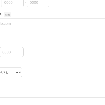
-
-
局番
局番
者番号
ス
ス
3桁
4桁