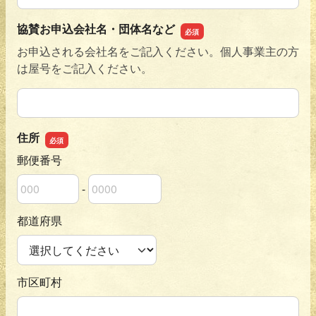
協賛お申込会社名・団体名など
お申込される会社名をご記入ください。個人事業主の方
は屋号をご記入ください。
協賛お申込会社名・団体名など
住所
郵便番号
-
郵便番号の上3桁
郵便番号の下4桁
都道府県
市区町村