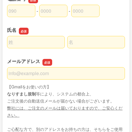
-
-
電話番号の市外局番
電話番号の市内局番
電話番号の加入者番号
氏名
名前の姓
名前の名
メールアドレス
メールアドレス
【Gmailをお使いの方】
なりすまし規制
等により、システムの都合上、
ご注文後の自動送信メールが届かない場合がございます。
弊社には、ご注文のメールは届いておりますので、ご安心くだ
さい。
ご心配な方で、別のアドレスをお持ちの方は、そちらをご使用