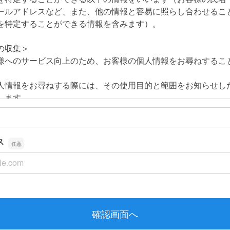
ールアドレスなど、また、他の情報と容易に照らし合わせるこ
を特定することができる情報を含みます）。
の収集＞
様へのサービス向上のため、お客様の個人情報をお尋ねするこ
人情報をお尋ねする際には、その使用目的と範囲をお知らせし
します。
の管理＞
様の個人情報の保護のため、社内に個人情報保護責任者を置き
ス
の個人情報の保護を厳正に行います。
ス
情報が外部に漏洩するのを防止します。
情報への外部からの不正なアクセスを防止します。
情報を他の企業、個人に委託しません。
報の開示＞