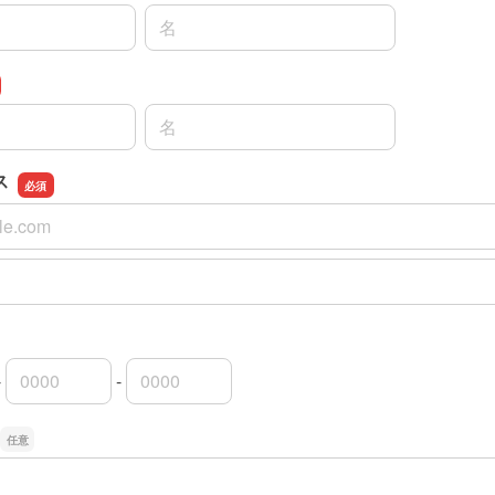
名前の名
名前の名
ス
ス
スの確認用
-
-
局番
局番
者番号