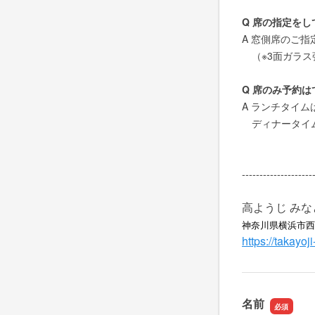
Q 席の指定を
A 窓側席のご
（※3面ガラス
Q 席のみ予約
A ランチタイ
ディナータイム
--------------------
高ようじ み
神奈川県横浜市西
https://takayoj
名前