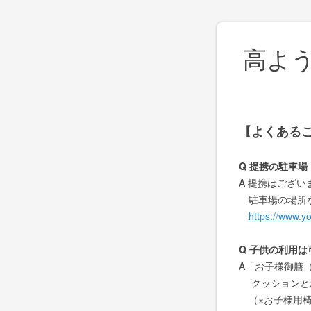
高よう
【よくある
Q 提携の駐車
A 提携はござい
駐車場の場所な
https://www.
Q 子供の利用
A「お子様御膳（
クッションとお
（※
お子様用