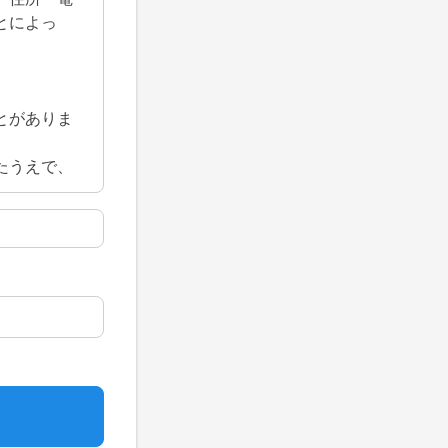
とによっ
とがありま
たうえで、
、次を徹底