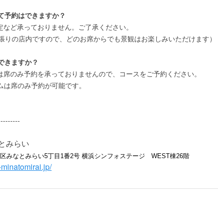
して予約はできますか？
指定など承っておりません。ご了承ください。
張りの店内ですので、
どのお席からでも景観はお楽しみいただけます）
はできますか？
ムは席のみ予約を承っておりませんので、コースをご予約ください。
は席のみ予約が可能です。
---------
なとみらい
区みなとみらい5丁目1番2号 横浜シンフォステージ　WEST棟26階
i-minatomirai.jp/