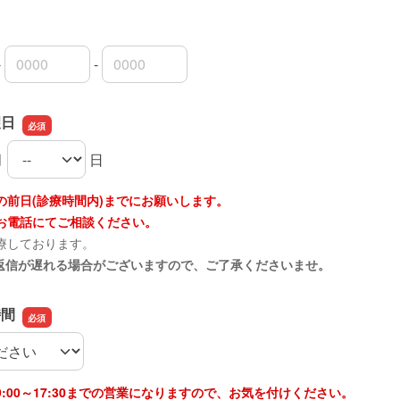
-
-
局番
局番
者番号
望日
月
日
望日の月
望日の日
の前日(診療時間内)までにお願いします。
お電話にてご相談ください。
療しております。
は返信が遅れる場合がございますので、ご了承くださいませ。
時間
時間
:00～17:30までの営業になりますので、お気を付けください。