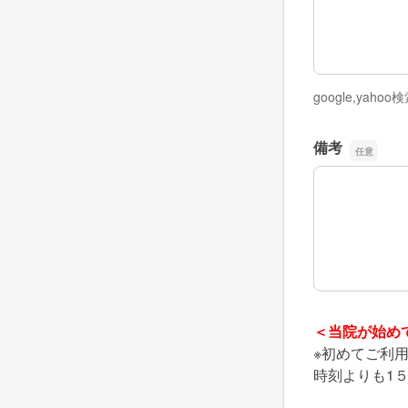
google,y
備考
備考
＜当院が始め
※初めてご利
時刻よりも1