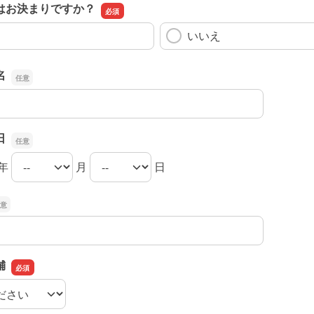
はお決まりですか？
いいえ
名
名
日
年
月
日
日の年
日の月
日の日
舗
舗