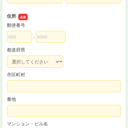
住所
郵便番号
-
郵便番号の上3桁
郵便番号の下4桁
都道府県
市区町村
番地
マンション・ビル名