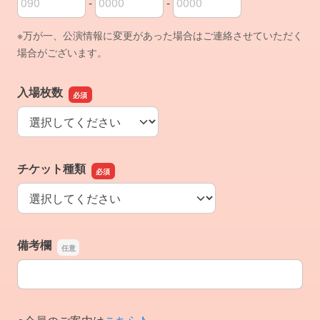
-
-
電話番号の市外局番
電話番号の市内局番
電話番号の加入者番号
※万が一、公演情報に変更があった場合はご連絡させていただく
場合がございます。
入場枚数
入場枚数
チケット種類
チケット種類
備考欄
備考欄