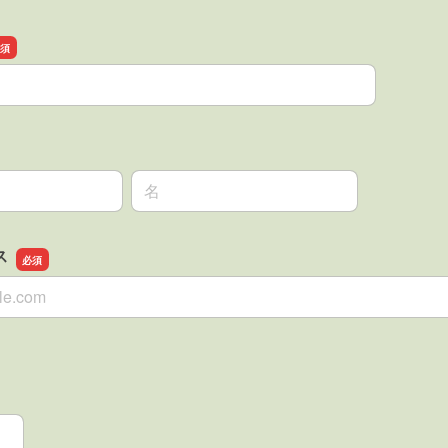
名前の名
ス
ス