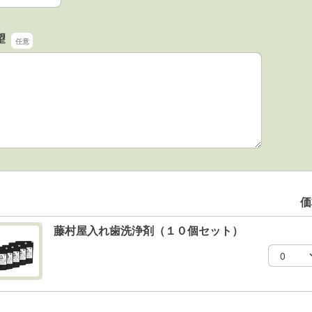
望
望
価
藤村屋入れ歯洗浄剤（１０個セット）