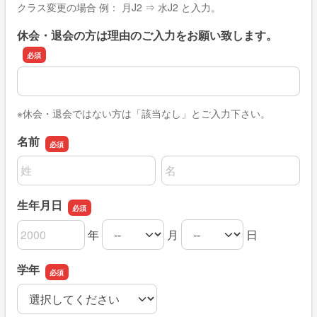
クラス変更の場合 例： 月J2 ⇒ 水J2 と入力。
休会・退会の方は理由のご入力をお願い致します。
休会・退会の方は理由のご入力をお願い致します。
※休会・退会ではない方は「該当なし」とご入力下さい。
名前
名前の姓
名前の名
生年月日
年
月
日
生年月日の年
生年月日の月
生年月日の日
学年
学年