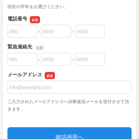
現在の学年をお選びください。
電話番号
-
-
電話番号の市外局番
電話番号の市内局番
電話番号の加入者番号
緊急連絡先
-
-
緊急連絡先の市外局番
緊急連絡先の市内局番
緊急連絡先の加入者番号
メールアドレス
メールアドレス
ご入力されたメールアドレスへ自動返信メールを送付させて頂
きます。