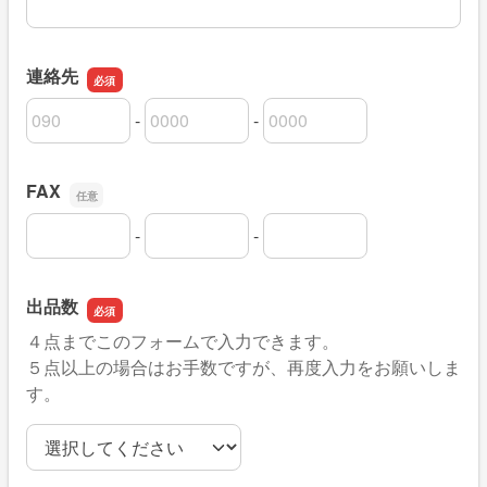
連絡先
-
-
連絡先の市外局番
連絡先の市内局番
連絡先の加入者番号
FAX
-
-
FAXの市外局番
FAXの市内局番
FAXの加入者番号
出品数
４点までこのフォームで入力できます。
５点以上の場合はお手数ですが、再度入力をお願いしま
す。
出品数