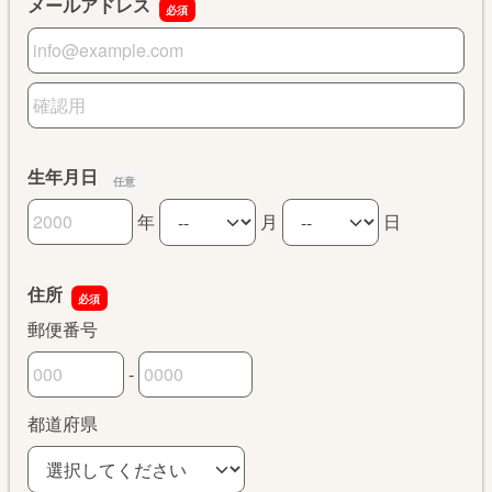
メールアドレス
メールアドレス
メールアドレスの確認用
生年月日
年
月
日
生年月日の年
生年月日の月
生年月日の日
住所
郵便番号
-
郵便番号の上3桁
郵便番号の下4桁
都道府県