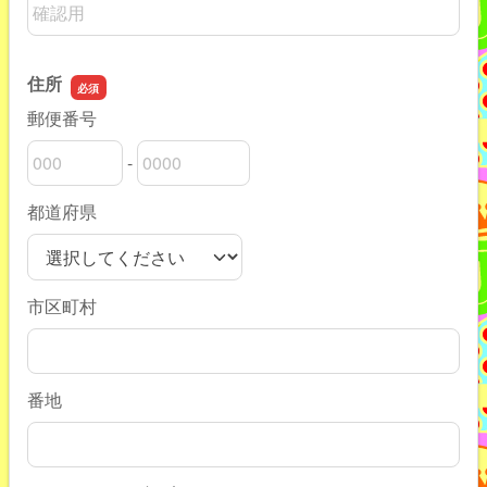
メールアドレスの確認用
住所
郵便番号
-
郵便番号の上3桁
郵便番号の下4桁
都道府県
市区町村
番地