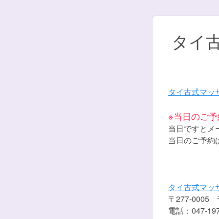
タイ古
タイ古式マッ
※当日のご
当日ですとメ
当日のご予約は直
タイ古式マッ
〒277-000
電話：047-197