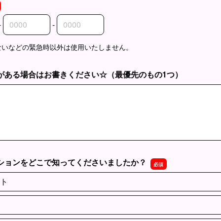
-
-
外局番
内局番
入者番号
ないなどの緊急時以外は使用いたしません。
がある場合はお書きください☆（最優先のもの1つ）
がある場合はお書きください☆（最優先のもの1つ）
ションをどこで知ってくださいましたか？
ト