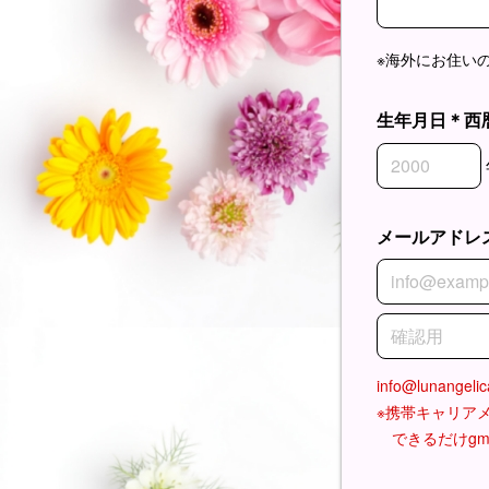
※海外にお住いの
生年月日＊西
生年月日＊西
生年月日＊西
生年月日＊西
メールアドレ
メールアドレ
メールアドレ
info@luna
※携帯キャリア
できるだけgma