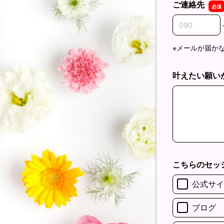
ご連絡先
ご連絡先の市
ご連絡先の市
ご連絡先の加
※メールが届か
叶えたい願い
叶えたい願い
こちらのセッ
公式サイ
ブログ