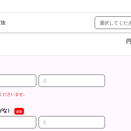
方法
名前の名
くださいませ。
がな）
名前の名