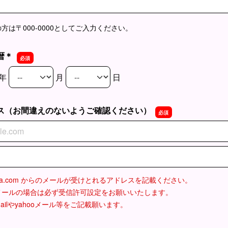
方は〒000-0000としてご入力ください。
暦＊
年
月
日
暦＊の年
暦＊の月
暦＊の日
ス（お間違えのないようご確認ください）
ス（お間違えのないようご確認ください）
ス（お間違えのないようご確認ください）の確認用
ngelica.com からのメールが受けとれるアドレスを記載ください。
メールの場合は必ず受信許可設定をお願いいたします。
ilやyahooメール等をご記載願います。