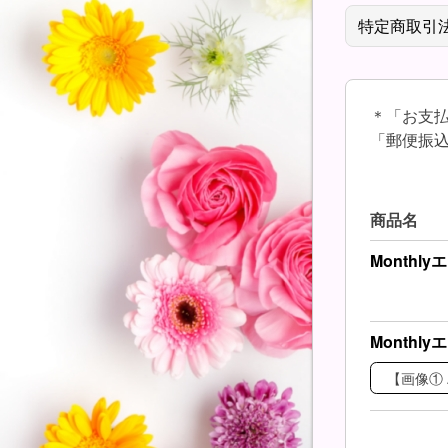
特定商取引
＊「お支
「郵便振込
商品名
Month
Month