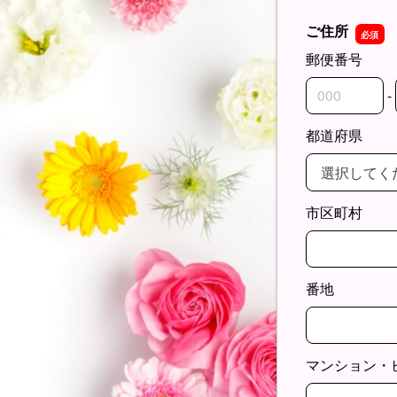
ご住所
郵便番号
-
郵便番号の上
郵便番号の下
都道府県
市区町村
番地
マンション・