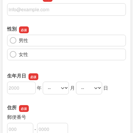
メールアドレス
性別
男性
女性
生年月日
年
月
日
生年月日の年
生年月日の月
生年月日の日
住所
郵便番号
-
郵便番号の上3桁
郵便番号の下4桁