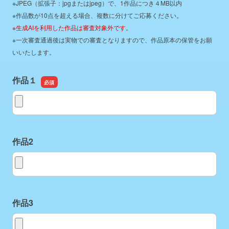
※JPEG（拡張子：jpgまたはjpeg）で、1作品につき４MB以内
※作品数が10点を超える場合、複数に分けてご応募ください。
※生成AIを利用した作品は審査対象外です。
※一次審査通過後は実物での審査となりますので、作品原本の保管をお願
いいたします。
作品１
作品１
作品2
作品2
作品3
作品3