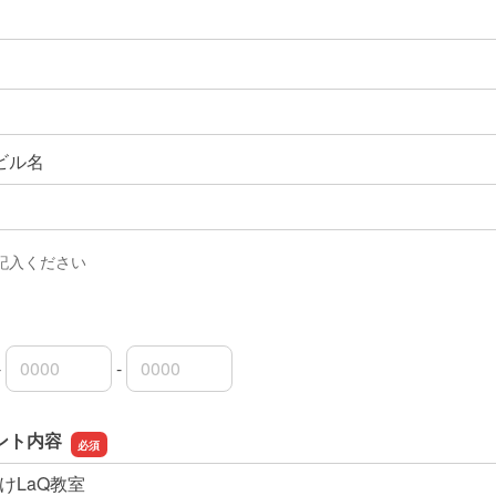
ビル名
記入ください
-
-
局番
局番
者番号
ント内容
けLaQ教室