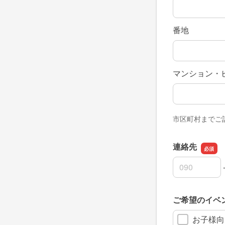
番地
マンション・
市区町村までご
連絡先
連絡先の市外
連絡先の市内
連絡先の加入
ご希望のイベ
お子様向