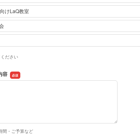
向けLaQ教室
会
てください
内容
内容
時間・ご予算など
。