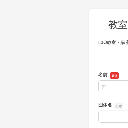
教室
LaQ教室・
名前
名前の姓
団体名
団体名