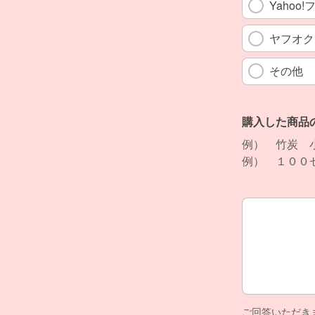
Yahoo
ヤフオク
その他
購入した商品
例） 竹炭 
例） １００
購入した商品
ご回答いただき