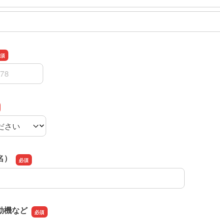
スの確認用
名）
名）
動機など