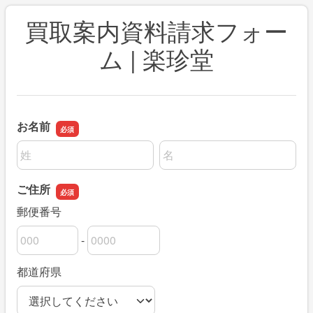
買取案内資料請求フォー
ム | 楽珍堂
お名前
名前の姓
名前の名
ご住所
郵便番号
-
郵便番号の上3桁
郵便番号の下4桁
都道府県