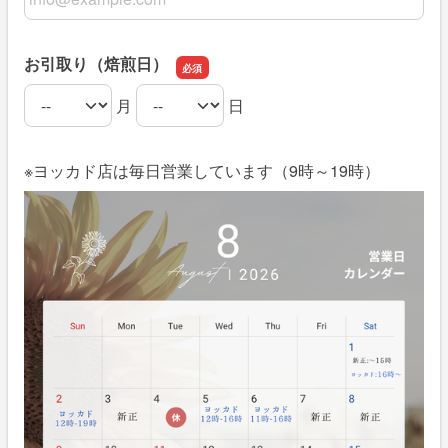
お引取り（焙煎日）
月
日
お引取り（焙煎日）の月
お引取り（焙煎日）の日
※ヨッカド店は毎日営業しています（9時～19時）