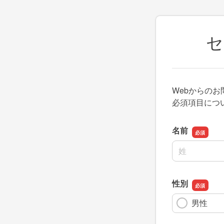
セ
Webからの
必須項目につ
名前
名前の姓
性別
男性