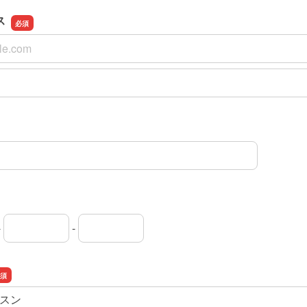
ス
ス
スの確認用
-
-
局番
局番
者番号
スン