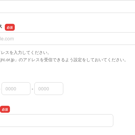
ス
ス
アドレスを入力してください。
ma.jrc.or.jp」のアドレスを受信できるよう設定をしておいてください。
-
-
局番
局番
者番号