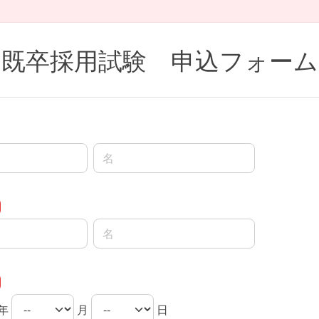
既卒採用試験 申込フォーム
名前の名
名前の名
年
月
日