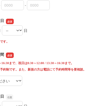
-
-
局番
局番
者番号
望日
月
日
望日の月
望日の日
です。
時間
6:30まで、祝日は8:30～12:00 / 13:30～16:30まで。
予約制です。また、新規の方は電話にて予約時間等を要相談。
時間
望日