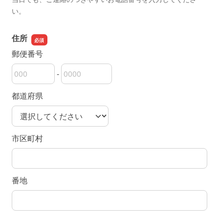
い。
住所
郵便番号
-
郵便番号の上3桁
郵便番号の下4桁
都道府県
市区町村
番地