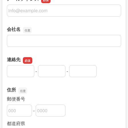
メールアドレス
会社名
会社名
連絡先
-
-
連絡先の市外局番
連絡先の市内局番
連絡先の加入者番号
住所
郵便番号
-
郵便番号の上3桁
郵便番号の下4桁
都道府県