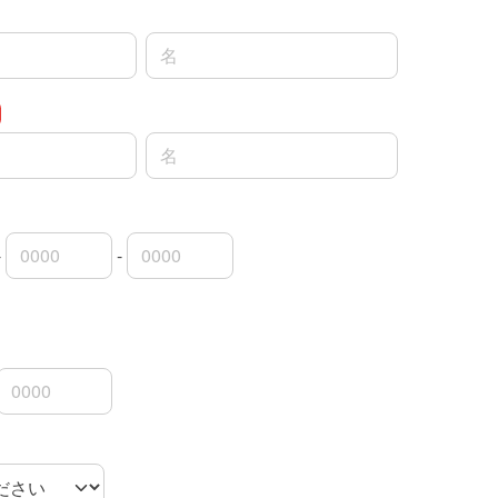
名前の名
名前の名
-
-
局番
局番
者番号
3桁
4桁