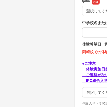
学年
学年
中学校名また
中学校名また
体験希望日（
岡崎校での体
※ご注意
体験実施日前
ご連絡がない
IPC総合入学セ
体験希望日（
体験入学・学校