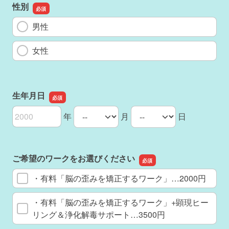
性別
男性
女性
生年月日
年
月
日
生年月日の年
生年月日の月
生年月日の日
ご希望のワークをお選びください
・有料「脳の歪みを矯正するワーク」…2000円
・有料「脳の歪みを矯正するワーク」+顕現ヒー
リング＆浄化解毒サポート…3500円