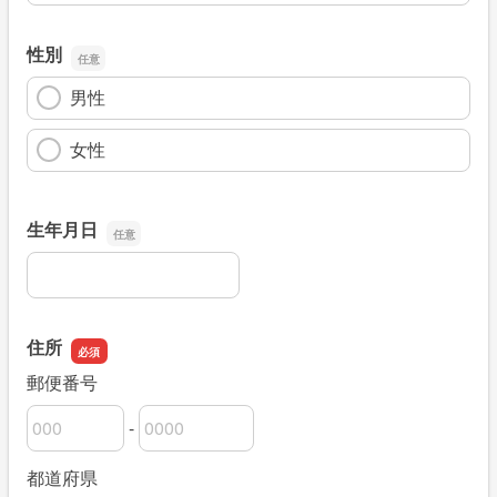
性別
男性
女性
生年月日
生年月日
住所
郵便番号
-
郵便番号の上3桁
郵便番号の下4桁
都道府県