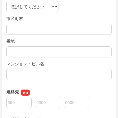
市区町村
番地
マンション・ビル名
連絡先
-
-
連絡先の市外局番
連絡先の市内局番
連絡先の加入者番号