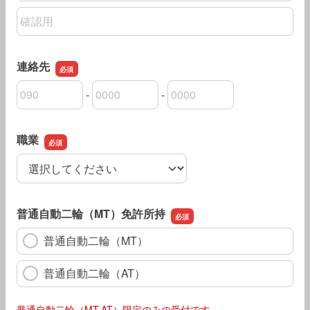
メールアドレスの確認用
連絡先
-
-
連絡先の市外局番
連絡先の市内局番
連絡先の加入者番号
職業
職業
普通自動二輪（MT）免許所持
普通自動二輪（MT）
普通自動二輪（AT）
普通自動二輪（MT.AT）限定のみの受付です。