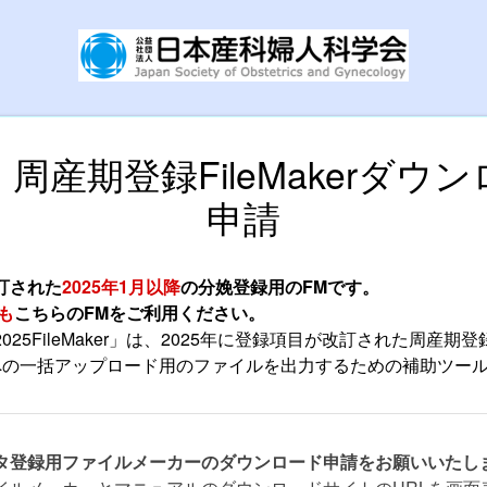
周産期登録FileMakerダウ
申請
訂された
2025年1月以降
の分娩登録用のFMです。
録も
こちらのFMをご利用ください。
025FileMaker」は、2025年に登録項目が改訂された周産期
トへの一括アップロード用のファイルを出力するための補助ツー
タ登録用ファイルメーカーのダウンロード申請をお願いいたし