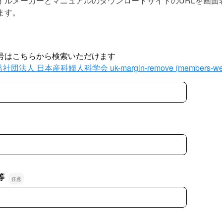
イルメーカーとマニュアルのダウンロードサイトのURLを画面
ます。
号はこちらから検索いただけます
社団法人 日本産科婦人科学会 uk-margin-remove (members-web
等
等