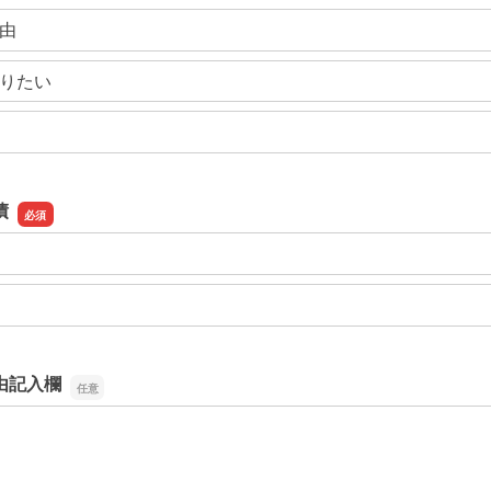
由
りたい
債
由記入欄
由記入欄