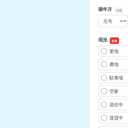
築年月
築年月の和暦
築年月の年
築年月の月
現況
更地
農地
駐車場
空家
居住中
賃貸中