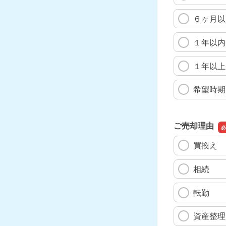
６ヶ月以
１年以内
１年以上
希望時期
ご売却理由
買換え
相続
転勤
資産整理