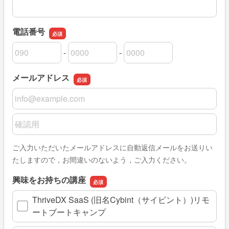
電話番号
-
-
電話番号の市外局番
電話番号の市内局番
電話番号の加入者番号
メールアドレス
メールアドレス
メールアドレスの確認用
ご入力いただいたメールアドレスに自動返信メールをお送りい
たしますので，お間違いのないよう，ご入力ください。
興味をお持ちの講座
ThriveDX SaaS (旧名Cybint（サイビント）)リモ
ートブートキャンプ