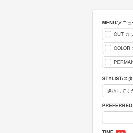
MENU/メニュ
CUT カ
COLOR
PERMA
STYLIST/
STYLIST/
PREFERRED 
PREFERRED 
TIME