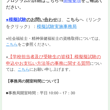
プログラムの詳細はこちら→
開催要項
をご確認く
ださい。
は、
へ（リンク
●模擬試験
のお問い合わせ
こちら
をクリック）：
模擬試験実施事務局
※社会福祉士・精神保健福祉士の資格取得については、
こちら
をご参照ください。
【学校担当者及び受験生の皆様】模擬擬試験の
※
申込やお支払い方法等の事務に関する質問
につい
ては、
こちら
にお願い申し上げます。
【事務局の開室時間について】
■事務局開室時間：平日 10:00－17：30