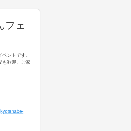
んフェ
イベントです。
児も歓迎、ご家
otanabe-