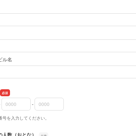
ビル名
-
-
の市外局番
の市内局番
の加入者番号
番号を入力してください。
の人数（おとな）