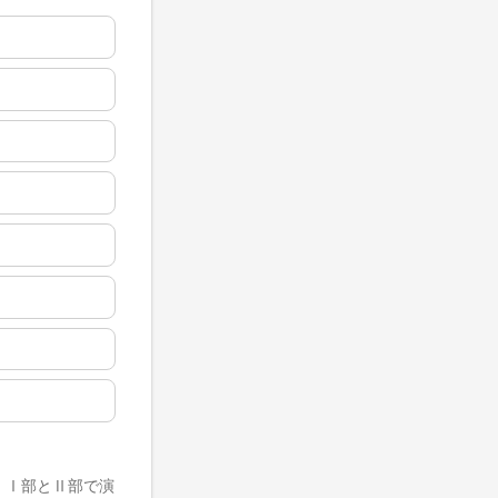
。Ⅰ部とⅡ部で演