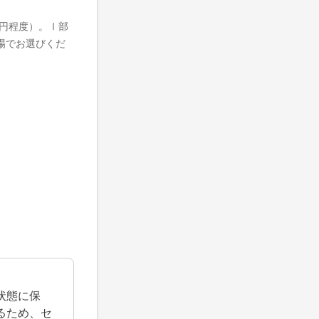
0円程度）。Ⅰ部
場でお選びくだ
状態に保
るため、セ