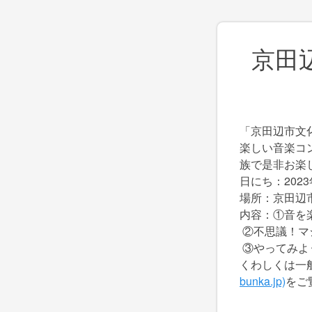
京田
「京田辺市文
楽しい音楽コ
族で是非お楽
日にち：2023
場所：京田辺
内容：①音を
②不思議！
③やってみよ
くわしくは一
bunka.jp)
をご