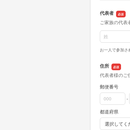
代表者
ご家族の代表
名前の姓
お一人で参加さ
住所
代表者様のご
郵便番号
-
郵便番号の上
郵便番号の下
都道府県