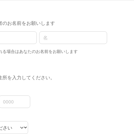
者のお名前をお願いします
名前の名
れる場合はあなたのお名前をお願いします
住所を入力してください。
3桁
4桁