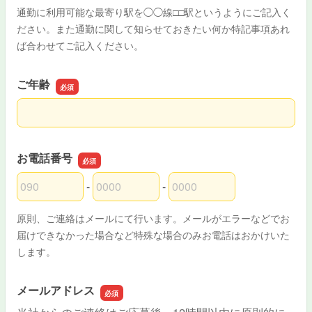
通勤に利用可能な最寄り駅を◯◯線□□駅というようにご記入く
ださい。また通勤に関して知らせておきたい何か特記事項あれ
ば合わせてご記入ください。
ご年齢
ご年齢
お電話番号
-
-
お電話番号の市外局番
お電話番号の市内局番
お電話番号の加入者番号
原則、ご連絡はメールにて行います。メールがエラーなどでお
届けできなかった場合など特殊な場合のみお電話はおかけいた
します。
メールアドレス