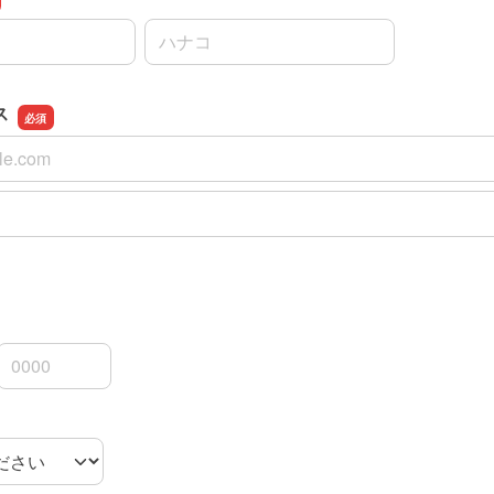
名前の名
ス
ス
スの確認用
3桁
4桁