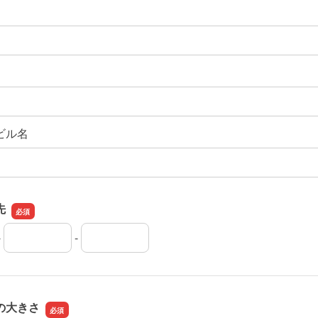
ビル名
先
-
-
先の市外局番
先の市内局番
先の加入者番号
の大きさ