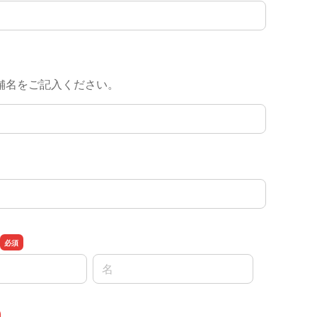
目
舗名をご記入ください。
名前の名