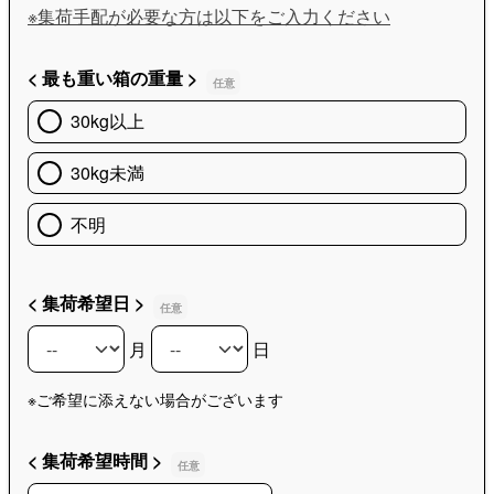
※集荷手配が必要な方は以下をご入力ください
< 最も重い箱の重量 >
30kg以上
30kg未満
不明
< 集荷希望日 >
月
日
< 集荷希望日 >の月
< 集荷希望日 >の日
※ご希望に添えない場合がございます
< 集荷希望時間 >