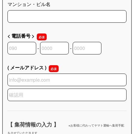
マンション・ビル名
< 電話番号 >
-
-
< 電話番号 >の市外局番
< 電話番号 >の市内局番
< 電話番号 >の加入者番号
( メールアドレス )
( メールアドレス )
( メールアドレス )の確認用
【 集荷情報の入力 】
※お客様に代わってヤマト運輸へ集荷手配
をさせていただきます