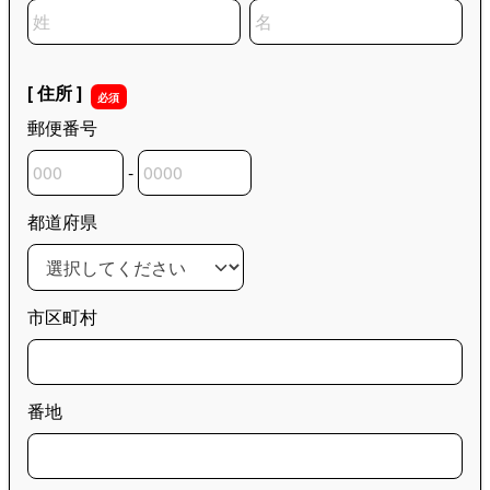
名前の姓
名前の名
[ 住所 ]
郵便番号
-
郵便番号の上3桁
郵便番号の下4桁
都道府県
市区町村
番地