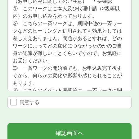
【お申し込みに関してのご注意】 ＊要確認
用する場合、あらかじめご本人の同意を得た上で
① このワークはご本人及び代理申請（2親等以
行います。
内）のお申し込みを承っております。
•お見積のご依頼・ご相談に対する回答及び資料送
② こちらの一斉ワークは、期間中他の一斉ワー
付
クなどのヒーリングと併用されても効果としては
•ご注文いただいた商品・サービスの発送
差し支えありません。問題があるとすれば、どの
•セミナー情報、各種商品・サービスに関する情報
ワークによってどの変化につながったのかのご自
提供
身の認識が難しいことくらいですので、お気軽に
お受けください。
個人情報の第三者への開示・提供の禁止
③ 一斉ワークの開始前でも、お申込み完了後す
当社は、お客さまよりお預かりした個人情報を適
ぐから、何らかの変化や影響を感じられることが
切に管理し、次のいずれかに該当する場合を除
あります。
き、個人情報を第三者に開示いたしません。
④ こちらのイベント開催前に、一斉ワークに関
•お客さまの同意がある場合
するご質問・個人的な事柄に関わるご相談にはご
同意する
•お客さまが希望されるサービスを行なうために当
回答致しかねます。何卒ご了承いただけますよう
社が業務を委託する業者に対して開示する場合
お願い申し上げます。
•法令に基づき開示することが必要である場合
⑤ 精神病、精神不安定、重篤な病気の方は、医
•人の生命、身体または財産の保護のために必要が
師の判断の上、お申込みされるか、効果に不安を
あると弊社が判断した場合
感じる場合は、お申込みを御控え下さるようお願