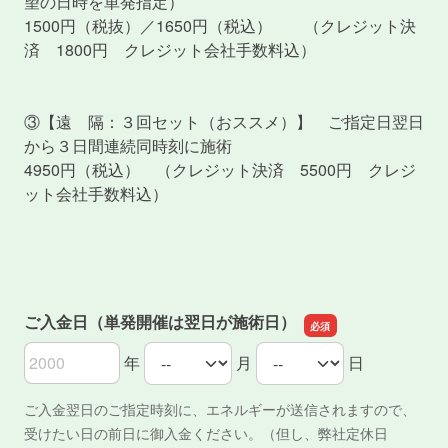
望の日時を単発指定）
1500円（税抜）／1650円（税込） （クレジット決
済 1800円 クレジット会社手数料込）
③【遠 隔：３回セット（おススメ）】 ご指定日翌日
から３日間連続同時刻に施術
4950円（税込） （クレジット決済 5500円 クレジ
ット会社手数料込）
ご入金日（単発開催は翌日が施術日）
年
月
日
ご入金日（単発開催は翌日が施術日）の年
ご入金日（単発開催は翌日が施術日）の月
ご入金日（単発開催は翌日が施術日）の日
ご入金翌日のご指定時刻に、エネルギーが送信されますので、
受けたい日の前日に御入金ください。（但し、弊社定休日