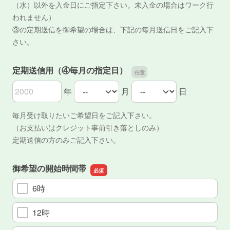
（水）以外を入金日にご指定下さい。未入金の場合はワーク行
われません）
③の定期送信を御希望の場合は、下記の毎月送信日をご記入下
さい。
定期送信用（④毎月の指定日）
年
月
日
定期送信用（④毎月の指定日）の年
定期送信用（④毎月の指定日）の月
定期送信用（④毎月の指定日）の日
毎月受け取りたいご希望日をご記入下さい。
（お支払いはクレジット事前引き落としのみ）
定期送信の方のみご記入下さい。
御希望の開始時間帯
6時
12時