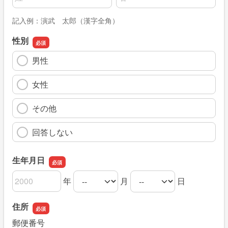
記入例：演武 太郎（漢字全角）
性別
男性
女性
その他
回答しない
生年月日
年
月
日
生年月日の年
生年月日の月
生年月日の日
住所
郵便番号