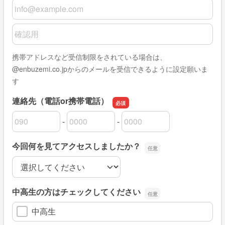
メールアドレス
メールアドレスの確認用
携帯アドレスなど受信制限をされている場合は、
@enbuzemi.co.jpからのメールを受信できるように設定願いま
す
連絡先（電話or携帯電話）
-
-
連絡先（電話or携帯電話）の市外局番
連絡先（電話or携帯電話）の市内局番
連絡先（電話or携帯電話）の加入者番号
今回何を見てアクセスしましたか？
今回何を見てアクセスしましたか？
中高生の方はチェックしてください
中高生