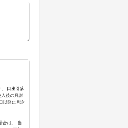
り、
口座引落
入後の月謝
 日以降に月謝
合は、 当