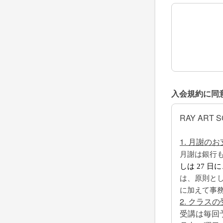
その他ご希望
入会規約に同
RAY ART
1. 月謝の
月謝は銀行
しは 27 
は、原則とし
に加えて事務手
2. クラス
受講は毎回