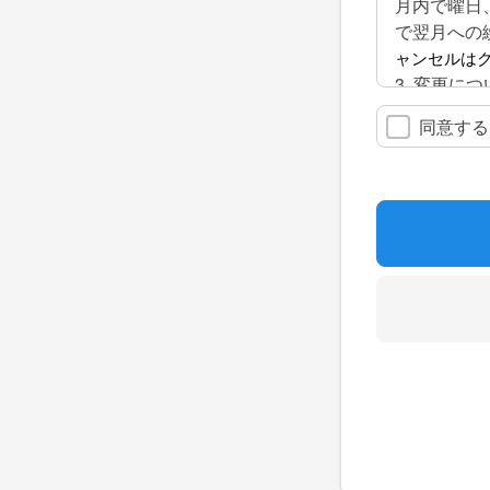
月内で曜日
で翌月への
ャンセルはク
3. 変更に
月の受講回
同意する
4. 休会に
休会の際は
月額2,200
5. 退会に
退会の際に
しまいます
ださい。 
（※例：12
6. 休校日
祝祭日は、
校日が変更
7. 貴重品
当スクール