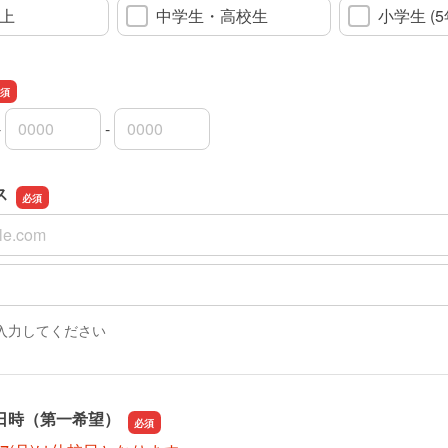
上
中学生・高校生
小学生 (
-
-
市外局番
市内局番
加入者番号
ス
ス
スの確認用
入力してください
日時（第一希望）