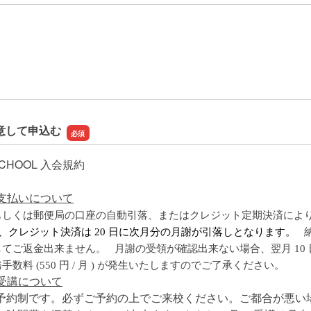
・ご質問
意して申込む
 SCHOOL 入会規約
お支払いについて
もしくは郵便局の口座の自動引落、またはクレジット定期決済によ
日に、クレジット決済は 20 日に次月分の月謝が引落しとなります。
納
てご返金出来ません。 月謝の受領が確認出来ない場合、翌月 10
数料 (550 円 / 月 ) が発生いたしますのでご了承ください。
の受講について
予約制です。必ずご予約の上でご来校ください。ご都合が悪い場