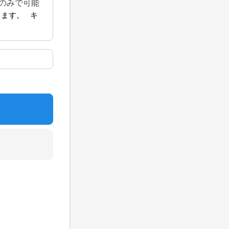
のみで可能
ります。 キ
い。
登録料として
を過ぎて
持ち帰りく
要）
等により休
ので、ご自