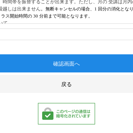
、時間帯を振替することが出来ます。ただし、月の 受講は月内
繰越しは出来ません
。
無断キャンセルの場合、1 回分の消化とな
ラス開始時間の 30 分前まで可能となります。
ついて
数の変更の際は、
前月 9 日までに、マイページより登録してくださ
ついて
、
前月 9 日までにマイページより登録してください。
休会中は会員
 円(税込)のみかかります。
ついて
前月末日までに書面にて退会届を提出してください。提出期限
と翌々月からの退会となります。作品、画材などは速やかにお
(画材保管期限退会より3ヶ月間)
 月末で退会を希望する場合は 11 月末日までに退会の申請が必
について
通常通り開校していますが、年末年始、お盆、または特別企画
になる場合もあります。
について
ではみなさま個人の所持品の紛失、盗難の責任を負いかねます